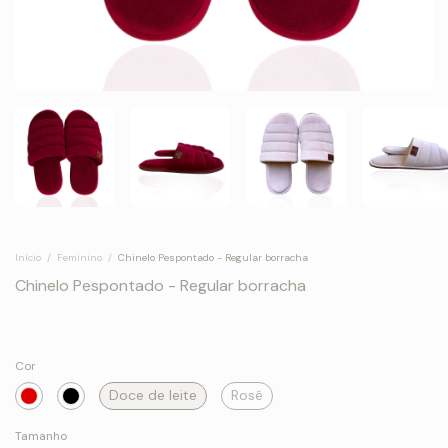
Início
/
Feminino
/
Chinelo Pespontado - Regular borracha
Chinelo Pespontado - Regular borracha
Cor
Doce de leite
Rosê
Tamanho